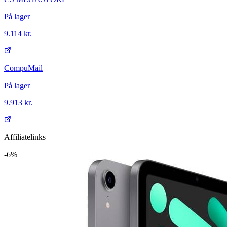
På lager
9.114 kr.
CompuMail
På lager
9.913 kr.
Affiliatelinks
-6%