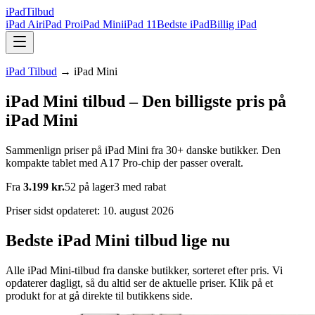
iPad
Tilbud
iPad Air
iPad Pro
iPad Mini
iPad 11
Bedste iPad
Billig iPad
iPad Tilbud
→ iPad Mini
iPad Mini tilbud – Den billigste pris på
iPad Mini
Sammenlign priser på iPad Mini fra 30+ danske butikker. Den
kompakte tablet med A17 Pro-chip der passer overalt.
Fra
3.199 kr.
52
på lager
3
med rabat
Priser sidst opdateret:
10. august 2026
Bedste iPad Mini tilbud lige nu
Alle iPad Mini-tilbud fra danske butikker, sorteret efter pris. Vi
opdaterer dagligt, så du altid ser de aktuelle priser. Klik på et
produkt for at gå direkte til butikkens side.