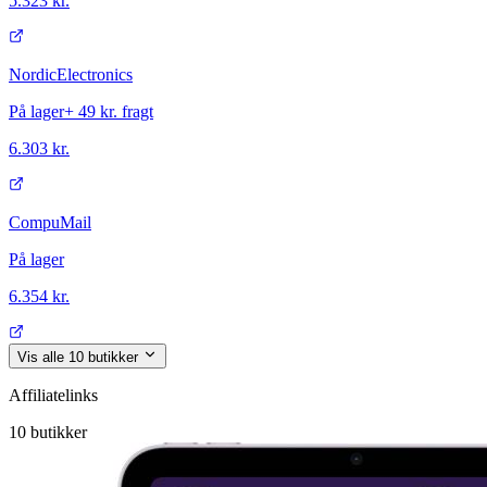
5.323 kr.
NordicElectronics
På lager
+
49 kr.
fragt
6.303 kr.
CompuMail
På lager
6.354 kr.
Vis alle
10
butikker
Affiliatelinks
10
butikker