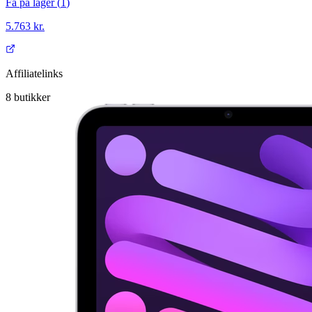
Få på lager (
1
)
5.763 kr.
Affiliatelinks
8
butikker