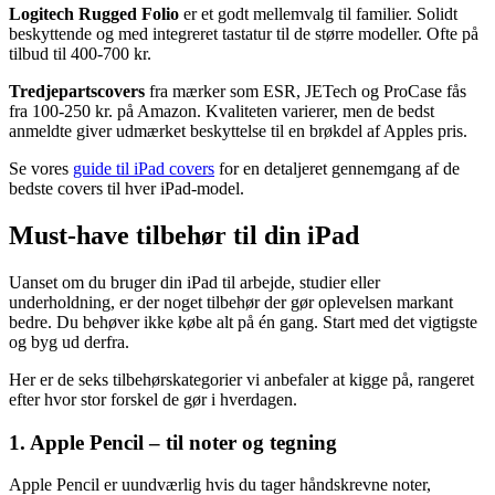
Logitech Rugged Folio
er et godt mellemvalg til familier. Solidt
beskyttende og med integreret tastatur til de større modeller. Ofte på
tilbud til 400-700 kr.
Tredjepartscovers
fra mærker som ESR, JETech og ProCase fås
fra 100-250 kr. på Amazon. Kvaliteten varierer, men de bedst
anmeldte giver udmærket beskyttelse til en brøkdel af Apples pris.
Se vores
guide til iPad covers
for en detaljeret gennemgang af de
bedste covers til hver iPad-model.
Must-have tilbehør til din iPad
Uanset om du bruger din iPad til arbejde, studier eller
underholdning, er der noget tilbehør der gør oplevelsen markant
bedre. Du behøver ikke købe alt på én gang. Start med det vigtigste
og byg ud derfra.
Her er de seks tilbehørskategorier vi anbefaler at kigge på, rangeret
efter hvor stor forskel de gør i hverdagen.
1. Apple Pencil – til noter og tegning
Apple Pencil er uundværlig hvis du tager håndskrevne noter,