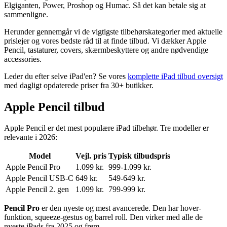
Elgiganten, Power, Proshop og Humac. Så det kan betale sig at
sammenligne.
Herunder gennemgår vi de vigtigste tilbehørskategorier med aktuelle
prislejer og vores bedste råd til at finde tilbud. Vi dækker Apple
Pencil, tastaturer, covers, skærmbeskyttere og andre nødvendige
accessories.
Leder du efter selve iPad'en? Se vores
komplette iPad tilbud oversigt
med dagligt opdaterede priser fra 30+ butikker.
Apple Pencil tilbud
Apple Pencil er det mest populære iPad tilbehør. Tre modeller er
relevante i
2026
:
Model
Vejl. pris
Typisk tilbudspris
Apple Pencil Pro
1.099 kr.
999-1.099 kr.
Apple Pencil USB-C
649 kr.
549-649 kr.
Apple Pencil 2. gen
1.099 kr.
799-999 kr.
Pencil Pro
er den nyeste og mest avancerede. Den har hover-
funktion, squeeze-gestus og barrel roll. Den virker med alle de
nyeste iPads fra
2025
og frem.