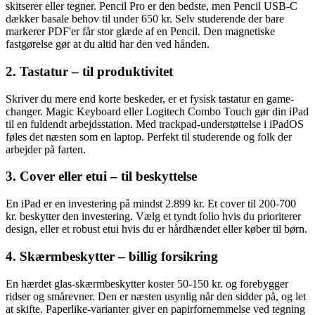
skitserer eller tegner. Pencil Pro er den bedste, men Pencil USB-C
dækker basale behov til under 650 kr. Selv studerende der bare
markerer PDF'er får stor glæde af en Pencil. Den magnetiske
fastgørelse gør at du altid har den ved hånden.
2. Tastatur – til produktivitet
Skriver du mere end korte beskeder, er et fysisk tastatur en game-
changer. Magic Keyboard eller Logitech Combo Touch gør din iPad
til en fuldendt arbejdsstation. Med trackpad-understøttelse i iPadOS
føles det næsten som en laptop. Perfekt til studerende og folk der
arbejder på farten.
3. Cover eller etui – til beskyttelse
En iPad er en investering på mindst 2.899 kr. Et cover til 200-700
kr. beskytter den investering. Vælg et tyndt folio hvis du prioriterer
design, eller et robust etui hvis du er hårdhændet eller køber til børn.
4. Skærmbeskytter – billig forsikring
En hærdet glas-skærmbeskytter koster 50-150 kr. og forebygger
ridser og smårevner. Den er næsten usynlig når den sidder på, og let
at skifte. Paperlike-varianter giver en papirfornemmelse ved tegning