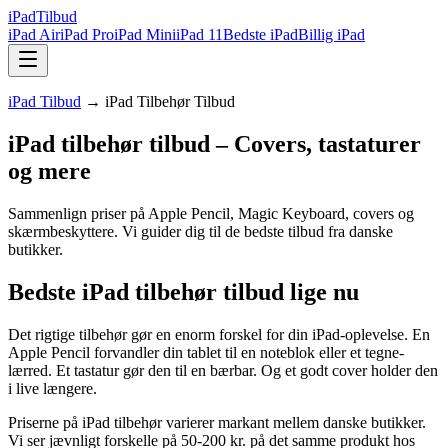
iPad
Tilbud
iPad Air
iPad Pro
iPad Mini
iPad 11
Bedste iPad
Billig iPad
iPad Tilbud
→ iPad Tilbehør Tilbud
iPad tilbehør tilbud – Covers, tastaturer
og mere
Sammenlign priser på Apple Pencil, Magic Keyboard, covers og
skærmbeskyttere. Vi guider dig til de bedste tilbud fra danske
butikker.
Bedste iPad tilbehør tilbud lige nu
Det rigtige tilbehør gør en enorm forskel for din iPad-oplevelse. En
Apple Pencil forvandler din tablet til en noteblok eller et tegne-
lærred. Et tastatur gør den til en bærbar. Og et godt cover holder den
i live længere.
Priserne på iPad tilbehør varierer markant mellem danske butikker.
Vi ser jævnligt forskelle på 50-200 kr. på det samme produkt hos