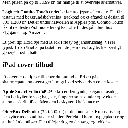
Men prisen på op til 3.699 kr. får mange til at overveje alternativer.
Logitech Combo Touch
er det bedste tredjepartsalternativ. Du får
tastatur med baggrundsbelysning, trackpad og et aftageligt design til
800-1.200 kr. Det er under halvdelen af Apples pris. Combo Touch
fås til de fleste iPad-modeller og kan ofte findes på tilbud hos
Elgiganten og Amazon.
Et godt tip: Hold øje med Black Friday og januarudsalg. Vi ser
typisk 15-25% rabat på tastaturer i de perioder. Logitech er særligt
generøs med rabatter.
iPad cover tilbud
Et cover er det første tilbehør du bør købe. Prisen på en
skærmreparation overstiger hurtigt hvad selv et dyrt cover koster.
Apple Smart Folio
(549-699 kr.) er den tynde, elegante løsning.
Den beskytter for- og bagside, fungerer som stander og vækker
automatisk din iPad. Men den beskytter ikke kanterne.
OtterBox Defender
(350-500 kr.) er det modsatte. Robust, tyk og
beskytter mod stød fra alle vinkler. Perfekt til børn, byggepladser og
andre hårde miljøer. Den tilføjer dog en del vægt og tykkelse.