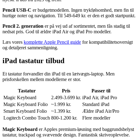
Pencil USB-C
er budgetmodellen. Ingen trykfølsomhed, men fin til
hurtige noter og navigation. Til 549-649 kr. er den et godt startpunkt.
Pencil 2. generation
er på vej ud af sortimentet, men fås stadig til
nedsat pris. God til ældre iPad Air og iPad Pro modeller.
Læs vores
komplette Apple Pencil guide
for kompatibilitetsoversigt
og detaljeret sammenligning.
iPad tastatur tilbud
Et tastatur forvandler din iPad til en lætvægts-laptop. Men
prisforskellen mellem modellerne er stor.
Tastatur
Pris
Passer til
Magic Keyboard
2.499-3.699 kr.
iPad Air, iPad Pro
Magic Keyboard Folio
~1.999 kr.
Standard iPad
Smart Keyboard Folio
~1.399 kr.
Ældre iPad Air/Pro
Logitech Combo Touch
800-1.200 kr.
Flere modeller
Magic Keyboard
er Apples premium-løsning med baggrundsbelyst
tastatur, trackpad og svævende design. Fantastisk skriveoplevelse.