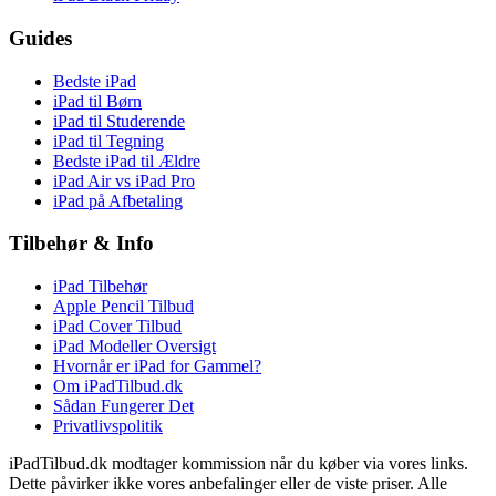
Guides
Bedste iPad
iPad til Børn
iPad til Studerende
iPad til Tegning
Bedste iPad til Ældre
iPad Air vs iPad Pro
iPad på Afbetaling
Tilbehør & Info
iPad Tilbehør
Apple Pencil Tilbud
iPad Cover Tilbud
iPad Modeller Oversigt
Hvornår er iPad for Gammel?
Om iPadTilbud.dk
Sådan Fungerer Det
Privatlivspolitik
iPadTilbud.dk modtager kommission når du køber via vores links.
Dette påvirker ikke vores anbefalinger eller de viste priser. Alle